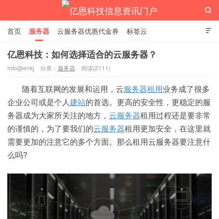

首页
服务器
云服务器优惠代金券
标签云

亿恩科技：如何选择适合的云服务器？
info@enkj
分类：
服务器
阅读(2111)
亿恩科技信息资讯门户
随着互联网的发展和运用，云
服务器租用
业务成了很多
企业公司或是个人
建站
的首选。更高的安全性，更稳定的服
务器成为大家所关注的地方，
云服务器
租用过程还是要非常
的谨慎的，为了要我们的
云服务器
租用更加安全，在这里就
需要更加的注意它的多个方面。那么租用云服务器要注意什
么吗?