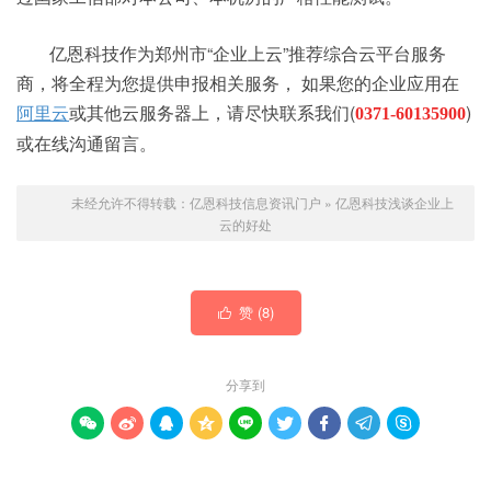
亿恩科技作为郑州市“企业上云”推荐综合云平台服务
商，将全程为您提供申报相关服务， 如果您的企业应用在
阿里云
或其他云服务器上，请尽快联系我们(
)
0371-60135900
或在线沟通留言。
未经允许不得转载：
亿恩科技信息资讯门户
»
亿恩科技浅谈企业上
云的好处
赞 (
8
)

分享到








