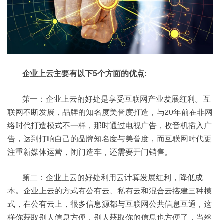
企业上云主要有以下5个方面的优点:
第一：企业上云的好处是享受互联网产业发展红利。互
联网不断发展，品牌的知名度美誉度打造，与20年前在非网
络时代打造模式不一样，那时通过电视广告，收音机插入广
告，达到打响自己的品牌知名度与美誉度，而互联网时代更
注重新媒体运营，闭门造车，还需要开门销售。
第二：企业上云的好处利用云计算发展红利，降低成
本。企业上云的方式有公有云、私有云和混合云搭建三种模
式，在公有云上，很多信息源都与互联网公共信息互通，这
样你获取别人信息方便，别人获取你的信息也方便了，当然