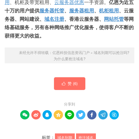
用
、机柜及带宽租用、
云服务器优惠
一手资源。
亿恩为近五
十万的用户提供
服务器托管
、
服务器租用
、
机柜租用
、云服
务器、网站建设、
域名注册
、香港云服务器、
网站托管
等网
络基础服务，另有各种网络推广优化服务，使得客户不断的
获得更大的收益。
未经允许不得转载：
亿恩科技信息资讯门户
»
域名到期可以抢注吗?
为什么要抢注域名?
赞 (
6
)

分享到









标签：
域名到期
抢注域名