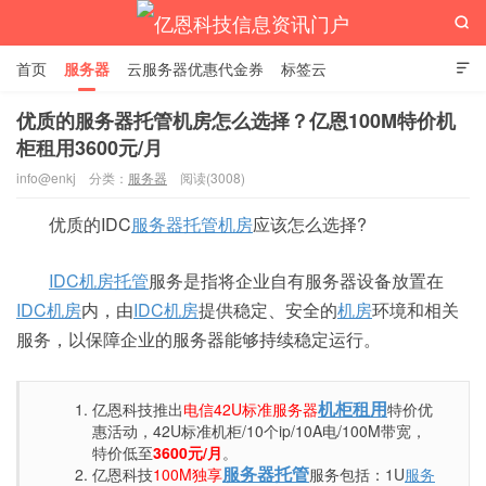

首页
服务器
云服务器优惠代金券
标签云

优质的服务器托管机房怎么选择？亿恩100M特价机
柜租用3600元/月
亿恩科技信息资讯门户
info@enkj
分类：
服务器
阅读(3008)
优质的IDC
服务器托管
机房
应该怎么选择?
IDC机房托管
服务是指将企业自有服务器设备放置在
IDC机房
内，由
IDC机房
提供稳定、安全的
机房
环境和相关
服务，以保障企业的服务器能够持续稳定运行。
机柜租用
亿恩科技推出
电信42U标准服务器
特价优
惠活动，42U标准机柜/10个ip/10A电/100M带宽，
特价低至
3600元/月
。
服务器托管
亿恩科技
100M独享
服务包括：1U
服务