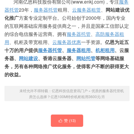
河南亿恩科技股份有限公司(www.enkj.com)，专注
服务
器托管
23年，
服务器托管
租用、
云服务器租赁
、
网站建设优
化推广
方案专业定制平台。公司始创于2000年，国内专业
的互联网基础应用服务提供商之一，并且是国家工信部认定
的综合电信服务运营商。拥有
服务器托管
、
高防
服务器租
用
、机柜及带宽租用、
云服务器优惠
一手资源。
亿恩为近五
十万的用户提供
服务器托管
、
服务器租用
、
机柜租用
、云服
务器、
网站建设
、香港云服务器、
网站托管
等网络基础服
务，另有各种网络推广优化服务，使得客户不断的获得更大
的收益。
未经允许不得转载：
亿恩科技信息资讯门户
»
优质的服务器托管机
房怎么选择？亿恩100M特价机柜租用3600元/月
赞 (
13
)
