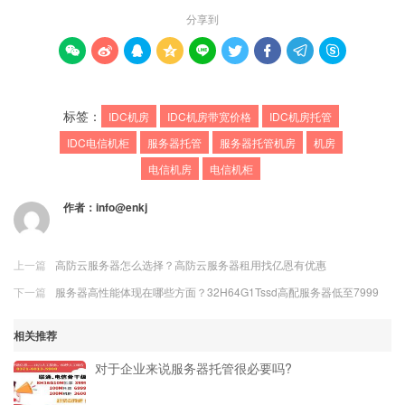
分享到









标签：
IDC机房
IDC机房带宽价格
IDC机房托管
IDC电信机柜
服务器托管
服务器托管机房
机房
电信机房
电信机柜
作者：
info@enkj
上一篇
高防云服务器怎么选择？高防云服务器租用找亿恩有优惠
下一篇
服务器高性能体现在哪些方面？32H64G1Tssd高配服务器低至7999
相关推荐
对于企业来说服务器托管很必要吗?