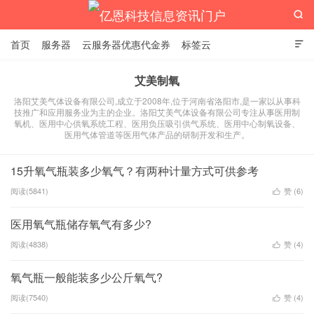

首页
服务器
云服务器优惠代金券
标签云

艾美制氧
洛阳艾美气体设备有限公司,成立于2008年,位于河南省洛阳市,是一家以从事科
亿恩科技信息资讯门户
技推广和应用服务业为主的企业。洛阳艾美气体设备有限公司专注从事医用制
氧机、医用中心供氧系统工程、医用负压吸引供气系统、医用中心制氧设备、
医用气体管道等医用气体产品的研制开发和生产。
15升氧气瓶装多少氧气？有两种计量方式可供参考
阅读(5841)
赞 (
6
)

医用氧气瓶储存氧气有多少?
阅读(4838)
赞 (
4
)

氧气瓶一般能装多少公斤氧气?
阅读(7540)
赞 (
4
)
