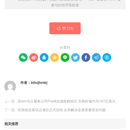
参与比特币等投资
赞 (
13
)

分享到









作者：
info@enkj
上一篇
Zoom与云服务公司Five9达成收购协议 交易价值约为147亿美元
下一篇
区块链韭菜试点项目正式启动 从而解决韭菜质量安全问题
相关推荐