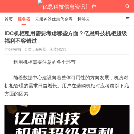

首页
服务器
云服务器优惠代金券
标签云

IDC机柜租用需要考虑哪些方面？亿恩科技机柜超级
福利不容错过
亿恩科技信息资讯门户
info@enkj
分类：
服务器
阅读(4233)
租用机柜需要注意的各个环节
随着数据中心建设向着整体可用性的方向发展，机房对
机柜管理的需求日益增长。用户在选购机柜时应考虑以下几
方面的因素: