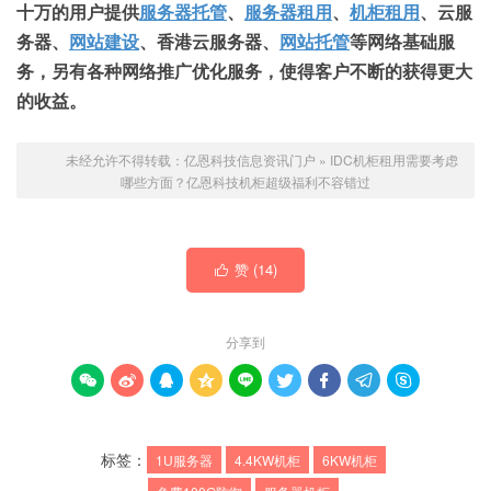
十万的用户提供
服务器托管
、
服务器租用
、
机柜租用
、云服
务器、
网站建设
、香港云服务器、
网站托管
等网络基础服
务，另有各种网络推广优化服务，使得客户不断的获得更大
的收益。
未经允许不得转载：
亿恩科技信息资讯门户
»
IDC机柜租用需要考虑
哪些方面？亿恩科技机柜超级福利不容错过
赞 (
14
)

分享到









标签：
1U服务器
4.4KW机柜
6KW机柜