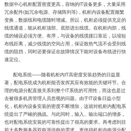
数据中心机柜配置密度更高，容纳的IT设备更多，大量采用
冗余配件(如冗余电源、存储阵列等)，机柜内设备配置频繁
变换，数据线和电缆随时增减。所以，机柜必须提供充足的
线缆通道，能从机柜顶部、底部进出线缆。在机柜内部，线
缆的铺设必须方便、有序，与设备的线缆接口靠近，以缩短
布线距离，减少线缆的空间占用，保证散热气流不会受到线
缆的阻挡，同时还要保证在故障情况下能对设备布线进行快
速定位。
配电系统——随着机柜内IT高密度安装趋势的日益显
著，配电系统成为机柜能否发挥其应有效能的关键环节。合
理的电源分配直接关系到整个IT系统的可用性，而这也是过
去被很多机房管理人员忽视的问题。由于IT设备日益小型
化，机柜内设备安装的密度不断增加，这就对机柜内配电系
统提出了严峻的挑战。与此同时，输入、输出端口的增多，
也对配电系统安装的可靠性提出了很高的要求。再考虑到目
前大多数服务器双电源供电的需求，更使得机柜内电源分配