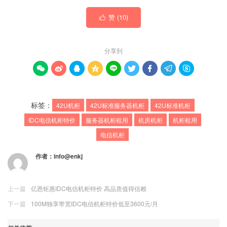
赞 (
10
)

分享到









标签：
42U机柜
42U标准服务器机柜
42U标准机柜
IDC电信机柜特价
服务器机柜租用
机房机柜
机柜租用
电信机柜
作者：
info@enkj
上一篇
亿恩钜惠IDC电信机柜特价 高品质值得信赖
下一篇
100M独享带宽IDC电信机柜特价低至3600元/月