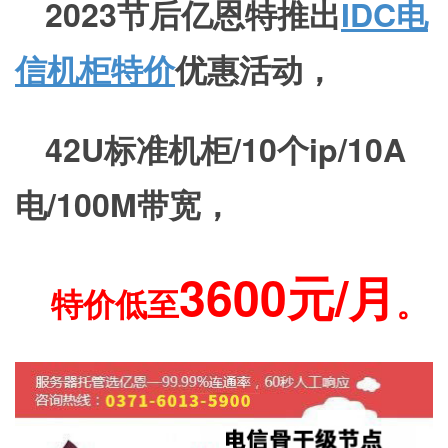
2023节后亿恩特推出
IDC电
信机柜特价
优惠活动，
42U标准机
柜/10个ip/10A
电/100M带宽，
3600元/月
特价低至
。