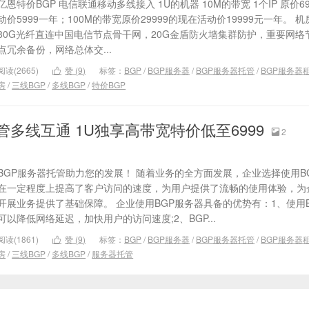
亿恩特价BGP 电信联通移动多线接入 1U的机器 10M的带宽 1个IP 原价6
动价5999一年；100M的带宽原价29999的现在活动价19999元一年。 
80G光纤直连中国电信节点骨干网，20G金盾防火墙集群防护，重要网络
点冗余备份，网络总体交...
阅读(2665)
赞 (
9
)
标签：
BGP
/
BGP服务器
/
BGP服务器托管
/
BGP服务器

房
/
三线BGP
/
多线BGP
/
特价BGP
管多线互通 1U独享高带宽特价低至6999
2

BGP服务器托管助力您的发展！ 随着业务的全方面发展，企业选择使用B
在一定程度上提高了客户访问的速度，为用户提供了流畅的使用体验，为
开展业务提供了基础保障。 企业使用BGP服务器具备的优势有：1、使用
可以降低网络延迟，加快用户的访问速度;2、BGP...
阅读(1861)
赞 (
9
)
标签：
BGP
/
BGP服务器
/
BGP服务器托管
/
BGP服务器

房
/
三线BGP
/
多线BGP
/
服务器托管