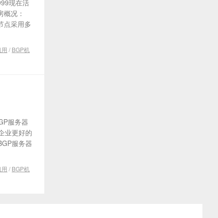
999现在活
机房概况：
节点采用多
租用
/
BGP机
GP服务器
企业更好的
BGP服务器
租用
/
BGP机