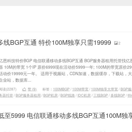
线BGP互通 特价100M独享只需19999
2

亿恩科技特价BGP 电信联通移动多线BGP互通 BGP服务器租用托管找亿恩
器 10M的带宽 1个IP 原价6999现在活动价5999一年; 100M的带宽原价2
活动价19999元一年。 适用于视频站，CDN加速，数据缓存，下载站，
企业站，数据库...
阅读(2287)
赞 (
9
)
标签：
100MBGP
/
100M带宽
/
100M独享大带宽
/
BGP

务器托管
/
BGP服务器租用
/
BGP机房
/
BGP线路
/
IDC机房
/
三线BGP
/
多线BGP
/
特
低至5999 电信联通移动多线BGP互通100M独