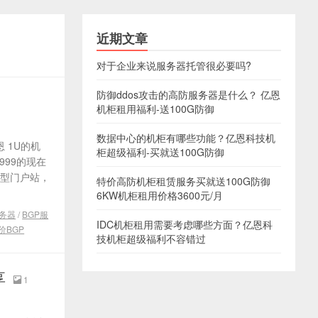
近期文章
对于企业来说服务器托管很必要吗?
防御ddos攻击的高防服务器是什么？ 亿恩
机柜租用福利-送100G防御
数据中心的机柜有哪些功能？亿恩科技机
 1U的机
柜超级福利-买就送100G防御
9999的现在
大型门户站，
特价高防机柜租赁服务买就送100G防御
6KW机柜租用价格3600元/月
服务器
/
BGP服
IDC机柜租用需要考虑哪些方面？亿恩科
价BGP
技机柜超级福利不容错过
享
1
