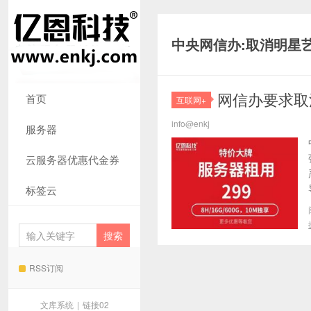
中央网信办:取消明星
网信办要求取
首页
互联网+
info@enkj
服务器
云服务器优惠代金券
标签云
RSS订阅
文库系统
|
链接02