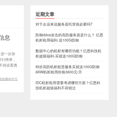
近期文章
对于企业来说服务器托管很必要吗?
防御ddos攻击的高防服务器是什么？ 亿恩
信息
机柜租用福利-送100G防御
数据中心的机柜有哪些功能？亿恩科技机
，进一步加
柜超级福利-买就送100G防御
排行榜单，
不得设置诱
特价高防机柜租赁服务买就送100G防御
6KW机柜租用价格3600元/月
现饭圈粉丝互
IDC机柜租用需要考虑哪些方面？亿恩科
技机柜超级福利不容错过