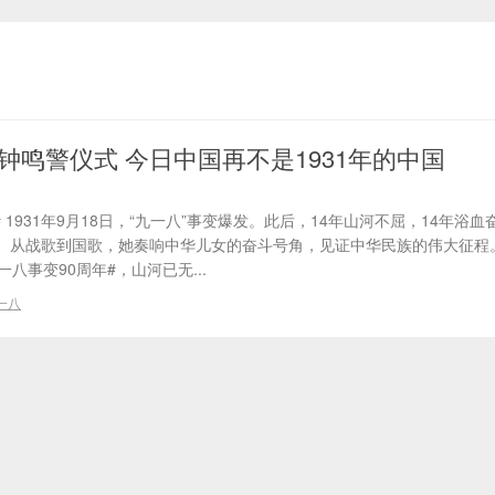
钟鸣警仪式 今日中国再不是1931年的中国
# 1931年9月18日，“九一八”事变爆发。此后，14年山河不屈，14年浴
。从战歌到国歌，她奏响中华儿女的奋斗号角，见证中华民族的伟大征程
八事变90周年#，山河已无...
一八