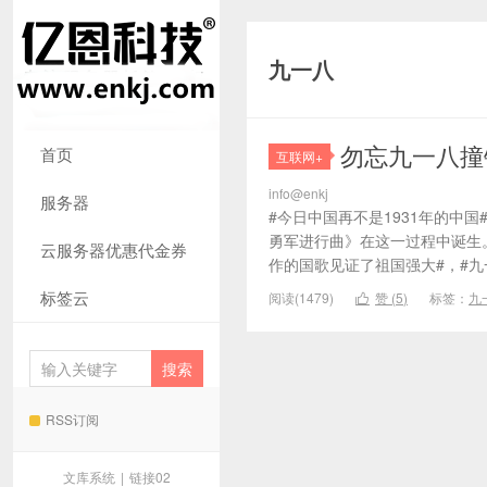
九一八
勿忘九一八撞
首页
互联网+
info@enkj
服务器
#今日中国再不是1931年的中国
勇军进行曲》在这一过程中诞生
云服务器优惠代金券
作的国歌见证了祖国强大#，#九一
标签云
阅读(1479)
赞 (
5
)
标签：
九

RSS订阅
文库系统
|
链接02