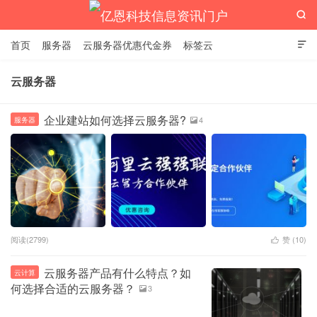

首页
服务器
云服务器优惠代金券
标签云

云服务器
亿恩科技信息资讯门户
企业建站如何选择云服务器?
4
服务器

阅读(2799)
赞 (
10
)

云服务器产品有什么特点？如
云计算
何选择合适的云服务器？
3
