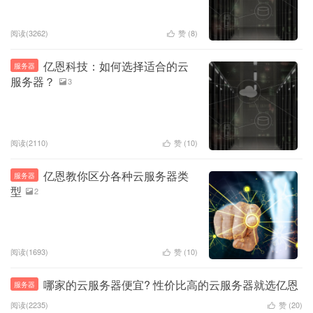
阅读(3262)
赞 (
8
)

亿恩科技：如何选择适合的云
服务器
服务器？
3

阅读(2110)
赞 (
10
)

亿恩教你区分各种云服务器类
服务器
型
2

阅读(1693)
赞 (
10
)

哪家的云服务器便宜? 性价比高的云服务器就选亿恩
服务器
阅读(2235)
赞 (
20
)
