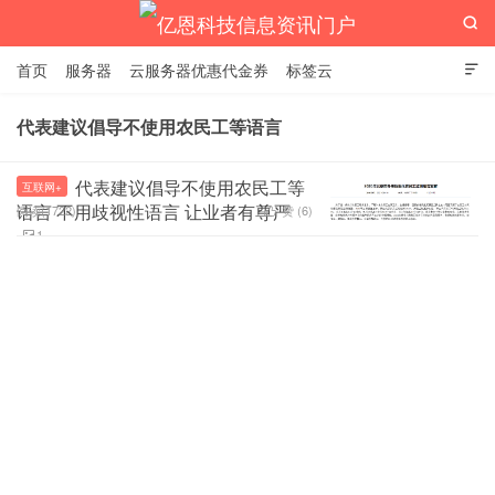

首页
服务器
云服务器优惠代金券
标签云

代表建议倡导不使用农民工等语言
亿恩科技信息资讯门户
代表建议倡导不使用农民工等
互联网+
语言 不用歧视性语言 让业者有尊严
阅读(1722)
赞 (
6
)

1
