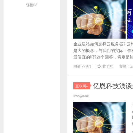
链接03
企业建站如何选择云服务器? 
是大的概念，与我们的实际工作
最便宜的吗?这个回答，肯定是错
阅读(2797)
赞 (
10
)
标签：

亿恩科技浅谈
互联网+
info@enkj