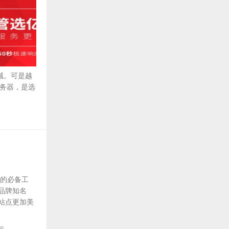
域。可是越
务器，是选
家的必备工
品牌知名
站点更加美
管