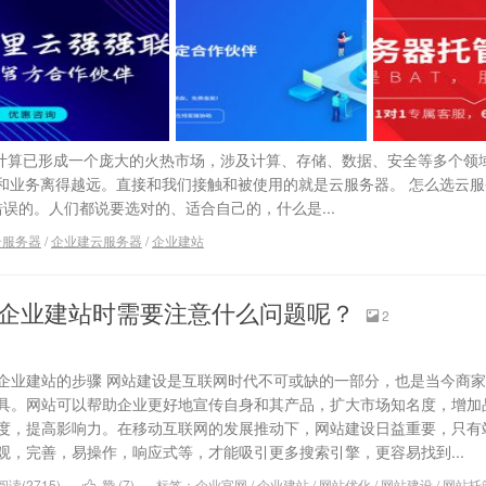
云计算已形成一个庞大的火热市场，涉及计算、存储、数据、安全等多个领
和业务离得越远。直接和我们接触和被使用的就是云服务器。 怎么选云服
误的。人们都说要选对的、适合自己的，什么是...
云服务器
/
企业建云服务器
/
企业建站
企业建站时需要注意什么问题呢？
2

企业建站的步骤 网站建设是互联网时代不可或缺的一部分，也是当今商
具。网站可以帮助企业更好地宣传自身和其产品，扩大市场知名度，增加
度，提高影响力。在移动互联网的发展推动下，网站建设日益重要，只有
观，完善，易操作，响应式等，才能吸引更多搜索引擎，更容易找到...
阅读(2715)
赞 (
7
)
标签：
企业官网
/
企业建站
/
网站优化
/
网站建设
/
网站托
