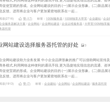
商务模式,利用网络这种便利的通讯手段,更为迅捷地实现信息的流通、咨询
而促使贸易的形成。企业网站建设的目的:(一)展示企业形象。(二)新品展示
息反馈。进而将企业与客户更加紧密地联系在一起...
阅读(2716)
赞 (
17
)
标签：
100M服务器
/
100M独享大带宽
/
企业建站
/
企业

企业服务器解决方案
/
企业网站
/
企业网站建设
/
企业运维服务器
/
大带宽100M独享
务器托管
业网站建设选择服务器托管的好处
3

企业网站建设助力业务发展 中小企业品牌形象的推广可以借助网站宣传
商务模式,利用网络这种便利的通讯手段,更为迅捷地实现信息的流通、咨询
而促使贸易的形成。企业网站建设的目的:(一)展示企业形象。(二)新品展示
息反馈。进而将企业与客户更加紧密地联系在一起...
阅读(1913)
赞 (
7
)
标签：
企业建站
/
企业网站
/
企业网站建设
/
服务器托管
