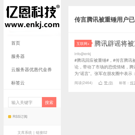
传言腾讯被重锤用户已
腾讯辟谣将被
首页
互联网+
info@enkj
服务器
#腾讯回应被重锤#，#传言腾讯
论，带动了市场的恐慌情绪，腾
云服务器优惠代金券
为“谣言”。张军在朋友圈中表示：
标签云
阅读(2464)
赞 (
9
)
标签：
传

RSS订阅
文库系统
|
链接02