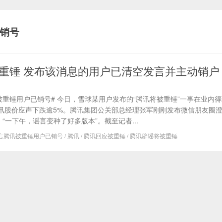
销号
重锤 发布该消息的用户已清空发言并主动销户
被重锤用户已销号# 今日，雪球某用户发布的“腾讯将被重锤”一事在业内
讯股价应声下跌逾5%。腾讯集团公关部总经理张军刚刚发布微信朋友圈
“一下午，谣言变种了好多版本”。截至记者...
言腾讯被重锤用户已销号
/
腾讯
/
腾讯回应被重锤
/
腾讯辟谣将被重锤