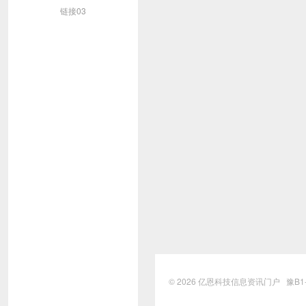
链接03
© 2026
亿恩科技信息资讯门户
豫B1-