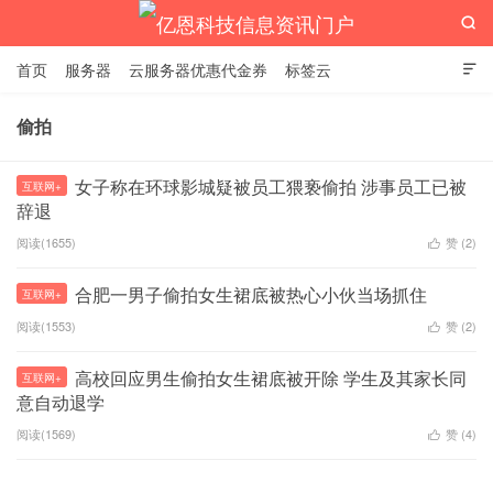

首页
服务器
云服务器优惠代金券
标签云

偷拍
亿恩科技信息资讯门户
女子称在环球影城疑被员工猥亵偷拍 涉事员工已被
互联网+
辞退
阅读(1655)
赞 (
2
)

合肥一男子偷拍女生裙底被热心小伙当场抓住
互联网+
阅读(1553)
赞 (
2
)

高校回应男生偷拍女生裙底被开除 学生及其家长同
互联网+
意自动退学
阅读(1569)
赞 (
4
)
