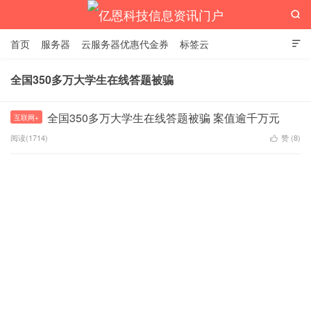

首页
服务器
云服务器优惠代金券
标签云

全国350多万大学生在线答题被骗
亿恩科技信息资讯门户
全国350多万大学生在线答题被骗 案值逾千万元
互联网+
阅读(1714)
赞 (
8
)
