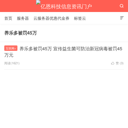

首页
服务器
云服务器优惠代金券
标签云

养乐多被罚45万
亿恩科技信息资讯门户
养乐多被罚45万 宣传益生菌可防治新冠病毒被罚45
互联网+
万元
阅读(1621)
赞 (
3
)
