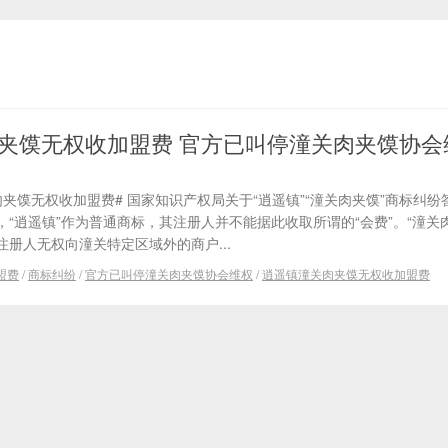
夹馍无权收加盟费 官方已叫停潼关肉夹馍协会
夹馍无权收加盟费# 国家知识产权局关于“逍遥镇”“潼关肉夹馍”商标纠纷
“逍遥镇”作为普通商标，其注册人并不能据此收取所谓的“会费”。“潼关
册人无权向潼关特定区域外的商户...
盟费
/
商标纠纷
/
官方已叫停潼关肉夹馍协会维权
/
逍遥镇潼关肉夹馍无权收加盟费