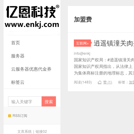
加盟费
逍遥镇潼关肉
首页
互联网+
info@enkj
服务器
国家知识产权局：#逍遥镇潼关肉
国家知识产权局指出，从法律上，
云服务器优惠代金券
为集体商标注册的地理标志，其注
标签云
阅读(1483)
赞 (
1
)
标签：
加

RSS订阅
文库系统
|
链接02