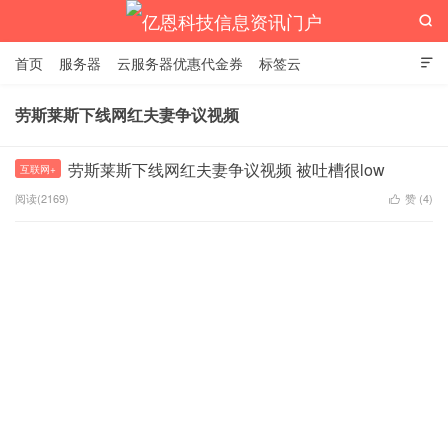

首页
服务器
云服务器优惠代金券
标签云

劳斯莱斯下线网红夫妻争议视频
亿恩科技信息资讯门户
劳斯莱斯下线网红夫妻争议视频 被吐槽很low
互联网+
阅读(2169)
赞 (
4
)
