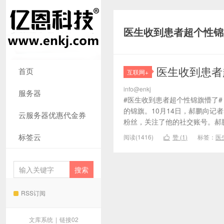
医生收到患者超个性锦
医生收到患者
首页
互联网+
info@enkj
服务器
#医生收到患者超个性锦旗懵了
的锦旗。10月14日，郝鹏向记
云服务器优惠代金券
粉丝，关注了他的社交账号。郝鹏
标签云
阅读(1416)
赞 (
1
)
标签：
医

RSS订阅
文库系统
|
链接02