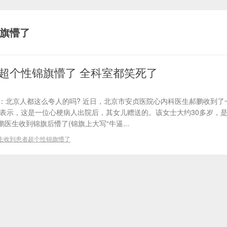
旗懵了
超个性锦旗懵了 全科室都笑死了
#：北京人都这么夸人的吗? 近日，北京市安贞医院心内科医生郝鹏收到了
者表示，这是一位心梗病人出院后，其女儿赠送的。该女士大约30多岁，
医生收到锦旗后懵了(锦旗上大写“牛逼...
生收到患者超个性锦旗懵了