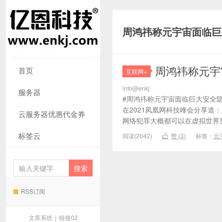
周鸿祎称元宇宙面临巨
周鸿祎称元宇
首页
互联网+
info@enkj
服务器
#周鸿祎称元宇宙面临巨大安全隐
在2021凤凰网科技峰会分享
云服务器优惠代金券
网络犯罪大概都可以在虚拟世界里
标签云
阅读(2042)
赞 (
3
)
标签：
元

RSS订阅
文库系统
|
链接02