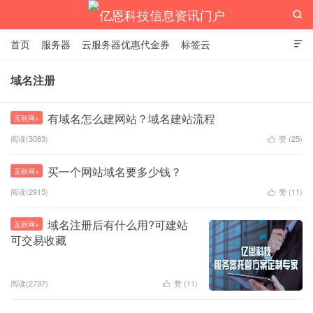

首页
服务器
云服务器优惠代金券
标签云

域名注册
亿恩科技信息资讯门户
有域名怎么建网站？域名建站流程
互联网+
阅读(3083)
赞 (
25
)

买一个网站域名要多少钱？
互联网+
阅读(2915)
赞 (
11
)

域名注册后有什么用?可建站
互联网+
可交易收藏
阅读(2737)
赞 (
11
)
