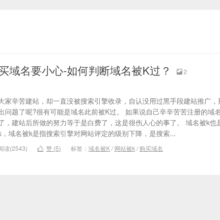
买域名要小心-如何判断域名被K过？
2

大家辛苦建站，却一直没被搜索引擎收录，自认没用过黑手段建站推广，
出问题了呢?很有可能是域名此前被K过。 如果说自己辛辛苦苦注册的域
了，建站后所做的努力等于是白费了，这是很伤人心的事了。 域名被k也
k，域名被k是指搜索引擎对网站评定的级别下降，是搜索...
阅读(2543)
赞 (
5
)
标签：
域名被K
/
网站被k
/
购买域名
