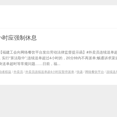
小时应强制休息
 【福建工会向网络餐饮平台发出劳动法律监督提示函】#外卖员连续送单
，实行“算法取中”;连续送单超过4小时的，20分钟内不再派单;畅通诉求渠
送单超时等常规问题……日前，福...
动者权益
/
外卖员
/
外卖员连续送单超4小时应暂停派单
/
快递
/
网络餐饮平台
/
连续送