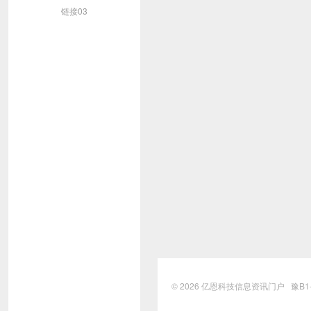
链接03
© 2026
亿恩科技信息资讯门户
豫B1-