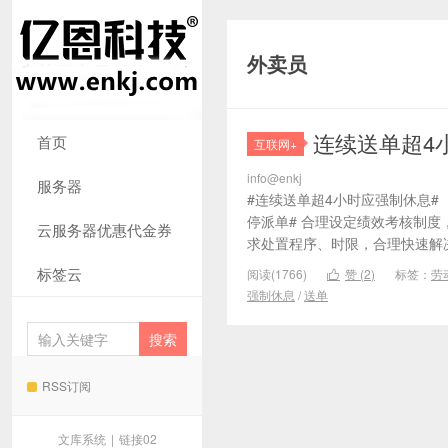
外卖员
连续送单超4
首页
互联网+
info@enkj
服务器
#连续送单超4小时应强制休息#
停派单# 合理设定绩效考核制度
云服务器优惠代金券
求处置程序、时限，合理快速解决
标签云
阅读(1766)
赞 (
2
)
标签：
劳

强制休息
/
送单
RSS订阅
文库系统
|
链接02