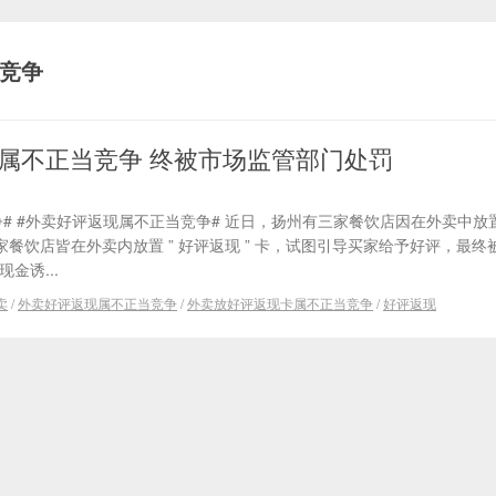
竞争
属不正当竞争 终被市场监管部门处罚
# #外卖好评返现属不正当竞争# 近日，扬州有三家餐饮店因在外卖中放
家餐饮店皆在外卖内放置 ” 好评返现 ” 卡，试图引导买家给予好评，最终
金诱...
卖
/
外卖好评返现属不正当竞争
/
外卖放好评返现卡属不正当竞争
/
好评返现