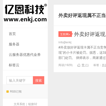
外卖好评返现属不正当
外卖好评返现
首页
互联网+
info@enkj
服务器
#外卖放好评返现卡属不正当竞争
现”的小卡片被处罚。据悉，这3
云服务器优惠代金券
部门处罚。 律师表示，商家通过现
标签云
阅读(1929)
赞 (
1
)
标签：
外

RSS订阅
文库系统
|
链接02