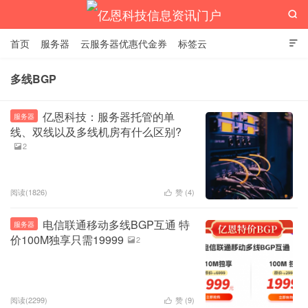

首页
服务器
云服务器优惠代金券
标签云

多线BGP
亿恩科技信息资讯门户
亿恩科技：服务器托管的单
服务器
线、双线以及多线机房有什么区别?
2

阅读(1826)
赞 (
4
)

电信联通移动多线BGP互通 特
服务器
价100M独享只需19999
2

阅读(2299)
赞 (
9
)
