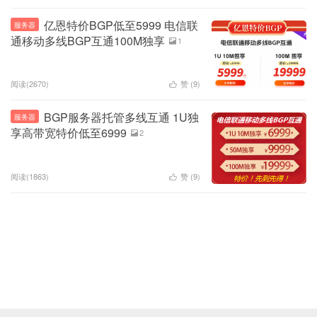
亿恩特价BGP低至5999 电信联
服务器
通移动多线BGP互通100M独享
1

阅读(2670)
赞 (
9
)

BGP服务器托管多线互通 1U独
服务器
享高带宽特价低至6999
2

阅读(1863)
赞 (
9
)
