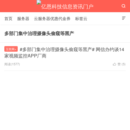

首页
服务器
云服务器优惠代金券
标签云

多部门集中治理摄像头偷窥等黑产
亿恩科技信息资讯门户
#多部门集中治理摄像头偷窥等黑产# 网信办约谈14
互联网+
家视频监控APP厂商
阅读(1577)
赞 (
5
)
