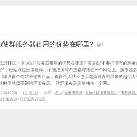
ip站群服务器租用的优势在哪里?
2

亿恩科技：多ip站群服务器租用的优势在哪里? 俗话说“不要把所有的鸡
子”，做站点也应该这样，不能把所有希望都寄托在一个网站上。越来越
门建设多个网站来销售产品，很多个人站长也会选择建设站群来做起个人
这时候就需要到站群服务器。 站群服务器是单独为一个网...
阅读(1995)
赞 (
5
)
标签：
多ip
/
多IP服务器
/
多ip站群服务器租用
/
服务器租

站群服务器
/
站群服务器租用