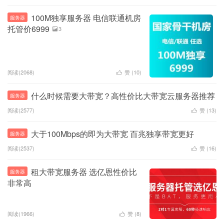
100M独享服务器 电信联通机房
服务器
托管价6999
3

阅读(2068)
赞 (
10
)

什么时候需要大带宽？高性价比大带宽云服务器推荐
服务器
阅读(2577)
赞 (
13
)

大于100Mbps的即为大带宽 百兆独享带宽更好
服务器
阅读(2537)
赞 (
16
)

租大带宽服务器 选亿恩性价比
服务器
非常高
阅读(1966)
赞 (
8
)
