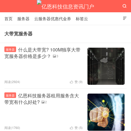

首页
服务器
云服务器优惠代金券
标签云

大带宽服务器
亿恩科技信息资讯门户
什么是大带宽? 100M独享大带
服务器
宽服务器价格是多少？
3

阅读(2924)
赞 (
9
)

亿恩科技服务器租用服务含大
服务器
带宽有什么好处?
2

阅读(1760)
赞 (
5
)
