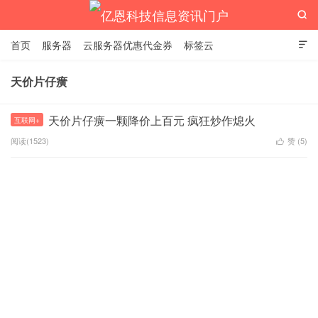

首页
服务器
云服务器优惠代金券
标签云

天价片仔癀
亿恩科技信息资讯门户
天价片仔癀一颗降价上百元 疯狂炒作熄火
互联网+
阅读(1523)
赞 (
5
)
