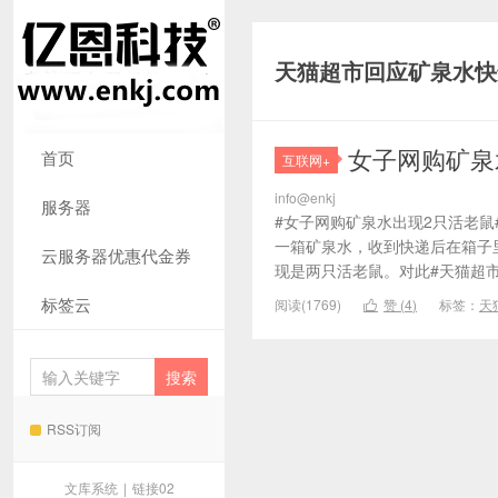
天猫超市回应矿泉水快
女子网购矿泉
首页
互联网+
info@enkj
服务器
#女子网购矿泉水出现2只活老鼠
一箱矿泉水，收到快递后在箱子
云服务器优惠代金券
现是两只活老鼠。对此#天猫超市
标签云
阅读(1769)
赞 (
4
)
标签：
天

RSS订阅
文库系统
|
链接02