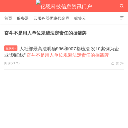

首页
服务器
云服务器优惠代金券
标签云

奋斗不是用人单位规避法定责任的挡箭牌
亿恩科技信息资讯门户
人社部最高法明确996和007都违法 发10案例为企
互联网+
业“划红线”
奋斗不是用人单位规避法定责任的挡箭牌
阅读(2171)
赞 (
6
)
