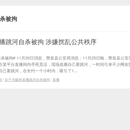
杀被拘
播跳河自杀被拘 涉嫌扰乱公共秩序
杀被拘# 11月30日消息，赞皇县公安局消息：11月25日晚，赞皇县公
在某平台直播间内寻死觅活，现场直播自己要跳河，一时间引来不少网友围
己要跳河，在长约一个小时内，吸引了1...
粉
/
女子为吸粉直播跳河自杀被拘
/
直播