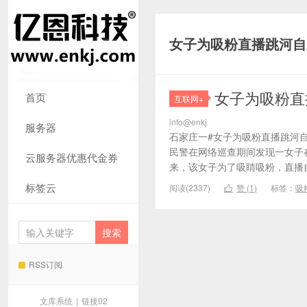
女子为吸粉直播跳河自
女子为吸粉直
首页
互联网+
info@enkj
服务器
石家庄一#女子为吸粉直播跳河自
民警在网络巡查期间发现一女子
云服务器优惠代金券
来，该女子为了吸睛吸粉，直播自
标签云
阅读(2337)
赞 (
1
)
标签：
吸

RSS订阅
文库系统
|
链接02