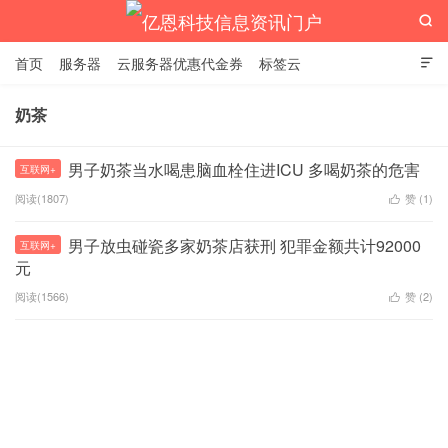

首页
服务器
云服务器优惠代金券
标签云

奶茶
亿恩科技信息资讯门户
男子奶茶当水喝患脑血栓住进ICU 多喝奶茶的危害
互联网+
阅读(1807)
赞 (
1
)

男子放虫碰瓷多家奶茶店获刑 犯罪金额共计92000
互联网+
元
阅读(1566)
赞 (
2
)
