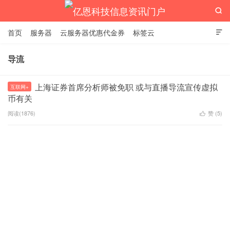

首页
服务器
云服务器优惠代金券
标签云

导流
亿恩科技信息资讯门户
上海证券首席分析师被免职 或与直播导流宣传虚拟
互联网+
币有关
阅读(1876)
赞 (
5
)
