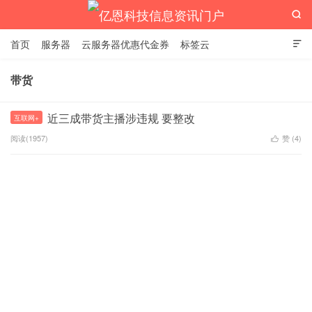

首页
服务器
云服务器优惠代金券
标签云

带货
亿恩科技信息资讯门户
近三成带货主播涉违规 要整改
互联网+
阅读(1957)
赞 (
4
)
