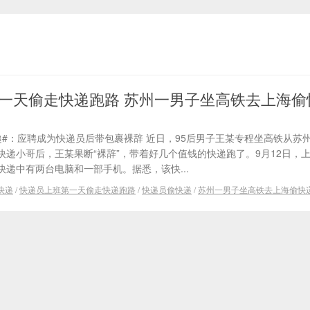
一天偷走快递跑路 苏州一男子坐高铁去上海偷
#：应聘成为快递员后带包裹裸辞 近日，95后男子王某专程坐高铁从苏
递小哥后，王某果断“裸辞”，带着好几个值钱的快递跑了。9月12日，
递中有两台电脑和一部手机。据悉，该快...
快递
/
快递员上班第一天偷走快递跑路
/
快递员偷快递
/
苏州一男子坐高铁去上海偷快