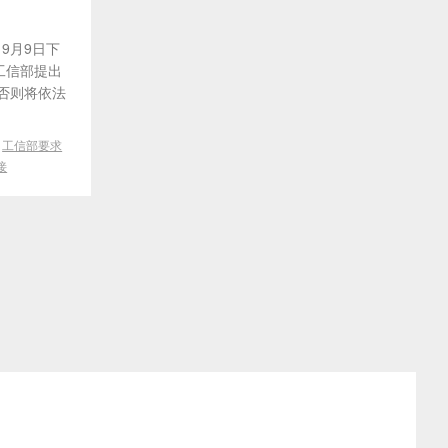
9月9日下
工信部提出
否则将依法
/
工信部要求
接