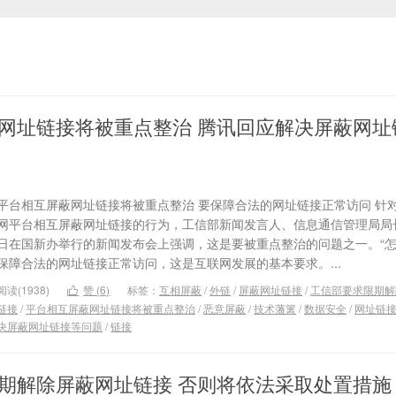
网址链接将被重点整治 腾讯回应解决屏蔽网址
平台相互屏蔽网址链接将被重点整治 要保障合法的网址链接正常访问 针
网平台相互屏蔽网址链接的行为，工信部新闻发言人、信息通信管理局局长
日在国新办举行的新闻发布会上强调，这是要被重点整治的问题之一。“
保障合法的网址链接正常访问，这是互联网发展的基本要求。...
阅读(1938)
赞 (
6
)
标签：
互相屏蔽
/
外链
/
屏蔽网址链接
/
工信部要求限期解

链接
/
平台相互屏蔽网址链接将被重点整治
/
恶意屏蔽
/
技术藩篱
/
数据安全
/
网址链
决屏蔽网址链接等问题
/
链接
期解除屏蔽网址链接 否则将依法采取处置措施