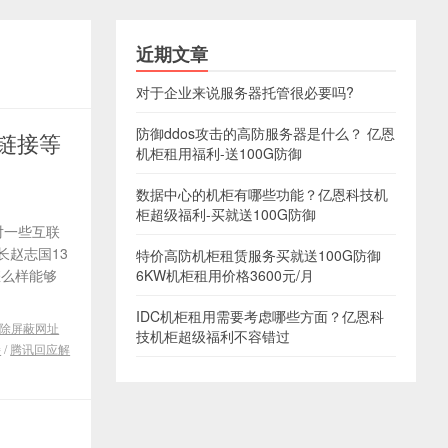
近期文章
对于企业来说服务器托管很必要吗?
防御ddos攻击的高防服务器是什么？ 亿恩
链接等
机柜租用福利-送100G防御
数据中心的机柜有哪些功能？亿恩科技机
柜超级福利-买就送100G防御
对一些互联
赵志国13
特价高防机柜租赁服务买就送100G防御
怎么样能够
6KW机柜租用价格3600元/月
IDC机柜租用需要考虑哪些方面？亿恩科
除屏蔽网址
技机柜超级福利不容错过
接
/
腾讯回应解