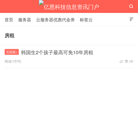

首页
服务器
云服务器优惠代金券
标签云

房租
亿恩科技信息资讯门户
韩国生2个孩子最高可免10年房租
互联网+
阅读(1570)
赞 (
4
)
