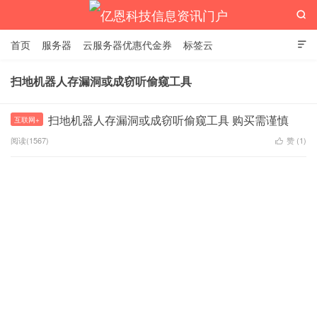

首页
服务器
云服务器优惠代金券
标签云

扫地机器人存漏洞或成窃听偷窥工具
亿恩科技信息资讯门户
扫地机器人存漏洞或成窃听偷窥工具 购买需谨慎
互联网+
阅读(1567)
赞 (
1
)
