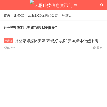

首页
服务器
云服务器优惠代金券
标签云

拜登夸印媒比美媒“表现好得多”
亿恩科技信息资讯门户
拜登夸印媒比美媒“表现好得多” 美国媒体强烈不满
未分类
阅读(2554)
赞 (
6
)
