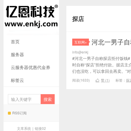
探店
河北一男子自
首页
互联网+
info@enkj
服务器
#河北一男子自称探店拒付饭钱# 
时自称“探店”拒绝付款。据店主
云服务器优惠代金券
们也没吃，可以拿回去再卖。”对
标签云
阅读(1633)
赞 (
1
)
标签：
探

RSS订阅
文库系统
|
链接02