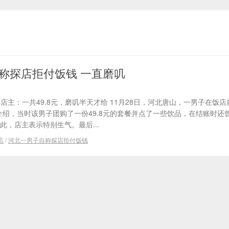
称探店拒付饭钱 一直磨叽
店主：一共49.8元，磨叽半天才给 11月28日，河北唐山，一男子在饭
介绍，当时该男子团购了一份49.8元的套餐并点了一些饮品，在结账时还
此，店主表示特别生气。最后...
店
/
河北一男子自称探店拒付饭钱