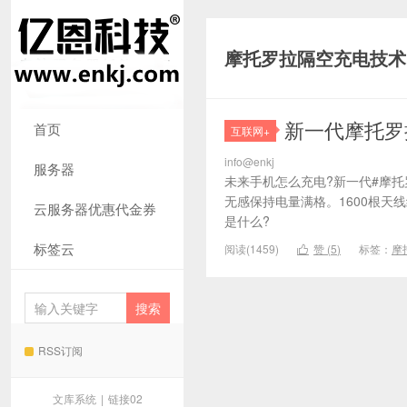
摩托罗拉隔空充电技术
新一代摩托罗
首页
互联网+
info@enkj
服务器
未来手机怎么充电?新一代#摩
无感保持电量满格。1600根
云服务器优惠代金券
是什么?
标签云
阅读(1459)
赞 (
5
)
标签：
摩

RSS订阅
文库系统
|
链接02