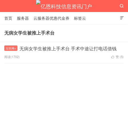

首页
服务器
云服务器优惠代金券
标签云

无病女学生被推上手术台
亿恩科技信息资讯门户
无病女学生被推上手术台 手术中途让打电话借钱
互联网+
阅读(1702)
赞 (
5
)
