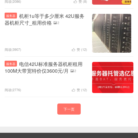
阅读(2086)
赞 (
8
)

机柜1u等于多少厘米 42U服务
服务器
器机柜尺寸_租用价格
2

阅读(3907)
赞 (
12
)

电信42U标准服务器机柜租用
服务器
100M大带宽特价仅3600元/月
2

阅读(2776)
赞 (
12
)

下一页