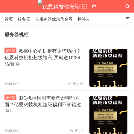

首页
服务器
云服务器优惠代金券
标签云

服务器机柜
亿恩科技信息资讯门户
数据中心的机柜有哪些功能？
服务器
亿恩科技机柜超级福利-买就送100G
防御
3

阅读(4445)
赞 (
156
)

IDC机柜租用需要考虑哪些方
服务器
面？亿恩科技机柜超级福利不容错过
3

阅读(4232)
赞 (
14
)
