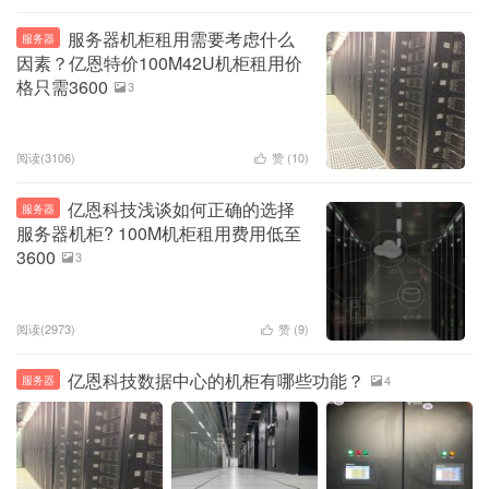
服务器机柜租用需要考虑什么
服务器
因素？亿恩特价100M42U机柜租用价
格只需3600
3

阅读(3106)
赞 (
10
)

亿恩科技浅谈如何正确的选择
服务器
服务器机柜? 100M机柜租用费用低至
3600
3

阅读(2973)
赞 (
9
)

亿恩科技数据中心的机柜有哪些功能？
4
服务器
