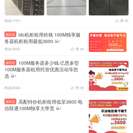
阅读(1751)
赞 (
9
)

idc机柜租用价格 100M独享服
服务器
务器机柜租用最低3600
2

阅读(2432)
赞 (
9
)

100M服务器多少钱 亿恩多型
服务器
100M服务器租用托管优惠活动等您
选
4

阅读(2232)
赞 (
9
)

高配特价机柜租用低至3600 电
服务器
信联通100M独享大带宽
2
