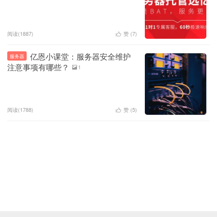
阅读(1887)
赞 (
7
)

亿恩小课堂：服务器安全维护
服务器
注意事项有哪些？
1

阅读(1788)
赞 (
5
)
