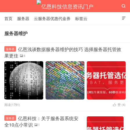

首页
服务器
云服务器优惠代金券
标签云

服务器维护
亿恩科技信息资讯门户
亿恩浅谈数据服务器维护的技巧 选择服务器托管效
服务器
果更佳
4

阅读(1791)
赞 (
4
)

亿恩科技：关于服务器系统安
服务器
全10点小常识
1
