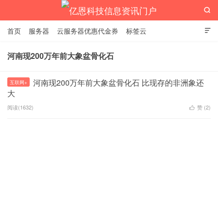

首页
服务器
云服务器优惠代金券
标签云

河南现200万年前大象盆骨化石
亿恩科技信息资讯门户
河南现200万年前大象盆骨化石 比现存的非洲象还
互联网+
大
阅读(1632)
赞 (
2
)
