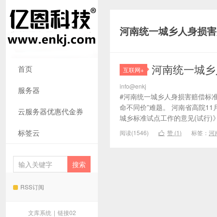
河南统一城乡人身损害
河南统一城乡
首页
互联网+
info@enkj
服务器
#河南统一城乡人身损害赔偿标准
命不同价”难题。 河南省高院1
云服务器优惠代金券
城乡标准试点工作的意见(试行)》
标签云
阅读(1546)
赞 (
1
)
标签：
河

RSS订阅
文库系统
|
链接02