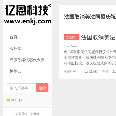
法国取消美法同盟庆祝
法国取消美法
首页
互联网+
info@enkj
服务器
#法国取消美法同盟庆祝仪式# 
美国核潜艇，法国驻美国大使馆
云服务器优惠代金券
核潜艇协议。该庆祝仪式原本是为
标签云
阅读(1675)
赞 (
4
)
标签：
法

RSS订阅
文库系统
|
链接02