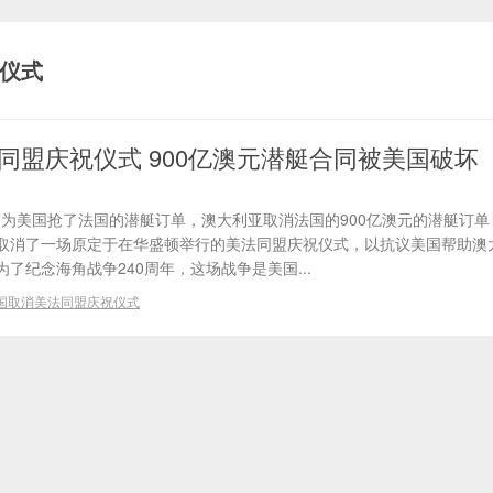
仪式
同盟庆祝仪式 900亿澳元潜艇合同被美国破坏
因为美国抢了法国的潜艇订单，澳大利亚取消法国的900亿澳元的潜艇订
取消了一场原定于在华盛顿举行的美法同盟庆祝仪式，以抗议美国帮助澳
了纪念海角战争240周年，这场战争是美国...
国取消美法同盟庆祝仪式